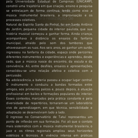
pela Universidade Estadual de Campinas (UNICAMP),
Instrumental (2017)
constrói uma trajetória em que criação, ensino e pesquisa
* Projeto selecionado pelo edital
se entrelaçam de forma contínua, tendo como eixo a
música instrumental brasileira, a improvisação e os
Ibermusicas para realização de
processos coletivos.
oficinas de música em Santiago do
Natural de Espírito Santo do Pinhal, foi em Santo Antônio
do Jardim, pequena cidade do interior paulista, que sua
Chile (2019)
história musical começou a ganhar forma. Ainda criança,
acompanhava à distância os ensaios da fanfarra
municipal, atraído pelo som dos tambores que
atravessavam as ruas. Aos seis anos, ao ganhar um surdo,
ingressou na fanfarra da cidade, espaço onde percorreu
diferentes instrumentos e experiências e aprendeu, desde
cedo, que a música nasce do encontro, da escuta e da
convivência. Ali, entre desfiles, ensaios e apresentações,
consolidou-se uma relação afetiva e coletiva com a
percussão.
Na adolescência, a bateria passou a ocupar lugar central.
O instrumento o conduziu a bandas formadas entre
amigos, aos primeiros palcos e, pouco depois, à atuação
profissional em bailes e formações populares do interior.
Esses contextos, marcados pela prática constante e pela
diversidade de repertórios, tornaram-se um laboratório
vivo de aprendizagem, em que técnica, sensibilidade e
adaptação se desenvolviam lado a lado.
O ingresso no Conservatório de Tatuí representou um
ponto de inflexão em sua formação. Foi ali que o contato
mais sistemático com a música instrumental brasileira, o
jazz e os ritmos regionais ampliou seus horizontes
estéticos e técnicos. A vivência intensa em práticas