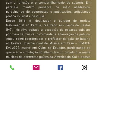
com a reflexão e o compartilhamento de saberes. Em
paralelo, mantém presença no meio acadêmico,
participando de congressos e publicações, articulando
prática musical e pesquisa.
Desde 2016, é idealizador e curador do projeto
Instrumental no Parque, realizado em Poços de Caldas
(MG), iniciativa voltada à ocupação de espaços públicos
por meio da música instrumental e à formação de público.
Atuou como coordenador e professor da sala de bateria
no Festival Internacional de Música em Casa – FIMUCA.
Em 2022, esteve em Quito, no Equador, participando da
gravação e circulação do álbum Jazçur, projeto que reúne
músicos de diferentes países da América do Sul e aposta
no intercâmbio artístico como princípio criativo.
Atualmente, integra o grupo Ciribaí, desenvolvendo
repertório autoral influenciado pela Música Universal de
Hermeto Pascoal, em um trabalho que valoriza a
improvisação, a escuta e a criação coletiva.
Paralelamente, dedica-se à produção de seu segundo
álbum autoral, Eduardo Sueitt Quinteto – Amálgama. Na
educação musical, atua como professor no curso de
Licenciatura em Música da Universidade do Estado da
Bahia (UNEB) e como professor de bateria em instituições
de formação musical em Minas Gerais, mantendo viva a
relação entre palco, sala de aula e pesquisa.