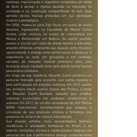
coletivas, improvisação e repertório consolidou um modo
de tocar e pensar a música pautado na interação, na
oralidade e na construção compartilhada do som. Esse
período deixou marcas profundas em sua identidade
musical e pedagógica.
Em 2006, mudou-se para São Paulo em busca de novos
desafios, ingressando na Faculdade de Música Carlos
Gomes, onde concluiu os cursos de Licenciatura em
Música e Bacharelado em Bateria. Na capital paulista,
passou a circular por casas de shows, teatros e diferentes
projetos artísticos, ampliando sua atuação como músico e
aprofundando o diálogo entre performance e docência. A
experiência na noite, em gravações e em contextos
variados de trabalho musical contribuiu para uma
formação plural, moldada tanto pelo estudo formal quanto
pela prática cotidiana.
Ao longo de sua trajetória, Eduardo Sueitt construiu um
percurso marcado pelo encontro com outros músicos e
pela participação em projetos coletivos. Em 2015, lançou
seu primeiro álbum autoral, Enlevo dos Pinhais, à frente
do Eduardo Sueitt Quinteto, trabalho que sintetiza
vivências acumuladas em contextos colaborativos e
autorais. Em 2017, foi um dos vencedores do XVII Prêmio
BDMG Instrumental, reconhecimento que ampliou a
circulação de sua produção artística e fortaleceu sua
presença no cenário da música instrumental.
Sua atuação artística inclui apresentações, festivais,
residências e atividades formativas no Brasil e no
exterior. Concertos, oficinas e masterclasses integram um
percurso em que a performance dialoga constantemente