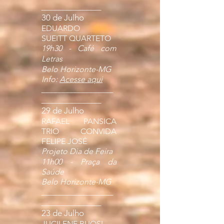
_______________
30 de Julho
EDUARDO
SUEITT QUARTETO
19h30 - Café com
Letras
Belo Horizonte-MG
Info:
Acesse aqui
__________________
_______________
29 de Julho
RAFAEL PANSICA
TRIO CONVIDA
FELIPE JOSÉ
Projeto Dia de Feira
11h00 - Praça da
Saúde
Belo Horizonte-MG
__________________
_______________
23 de Julho
JUCILENE BUOSI