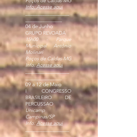
Poços de Caldas-MG
Info: Acesse aqui
__________________
_______________
04 de Junho
GRUPO REVOADA
15h00 - Parque
Municipal Antônio
Molinari
Poços de Caldas-MG
Info:
Acesse aqui
__________________
_______________
09 a 12 de Maio
I CONGRESSO
BRASILEIRO DE
PERCUSSAO
Unicamp -
Campinas/SP
Info:
Acesse aqui
__________________
_______________