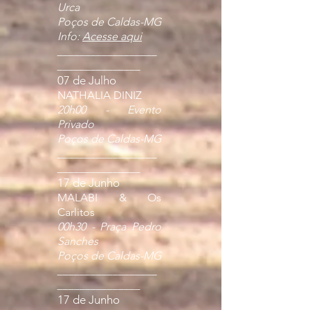
Urca
Poços de Caldas-MG
Info:
Acesse aqui
__________________
_______________
07 de Julho
NATHALIA DINIZ
20h00 - Evento
Privado
Poços de Caldas-MG
__________________
_______________
17 de Junho
MALABI & Os
Carlitos
00h30 - Praça Pedro
Sanches
Poços de Caldas-MG
__________________
_______________
17 de Junho