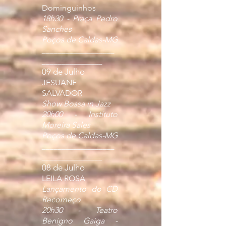
Dominguinhos
18h30 - Praça Pedro
Sanches
Poços de Caldas-MG
__________________
_______________
09 de Julho
JESUANE
SALVADOR
Show Bossa in Jazz
20h00 - Instituto
Moreira Sales
Poços de Caldas-MG
__________________
_______________
08 de Julho
LEILA ROSA
Lançamento do CD
Recomeço
20h30 - Teatro
Benigno Gaiga -