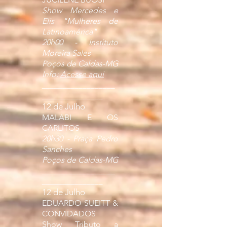
Show Mercedes e
Elis "Mulheres de
Latinoamérica"
20h00 - Instituto
Moreira Sales
Poços de Caldas-MG
Info:
Acesse aqui
__________________
_______________
12 de Julho
MALABI E OS
CARLITOS
20h30 - Praça Pedro
Sanches
Poços de Caldas-MG
__________________
_______________
12 de Julho
EDUARDO SUEITT &
CONVIDADOS
Show Tributo a