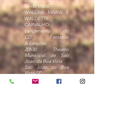
06 de Maio
WALGRA MARIA E
WALDETTE
CARVALHO
Lançamento do
CD
Fantasias
& canções
20h30 - Theatro
Municipal de Sao
Joao da Boa Vista
Sao Joao da Boa
Vista-SP
__________________
_______________
29 de Abril
EDUARDO SUEITT
QUINTETO
XVII Prêmio
BDMG Instrumental
| Belo Horizonte -
MG