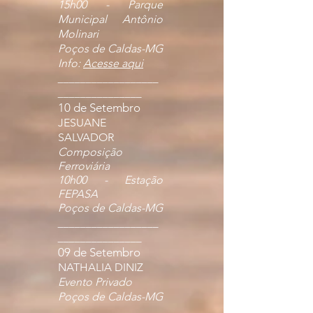
15h00 - Parque
Municipal Antônio
Molinari
Poços de Caldas-MG
Info:
Acesse aqui
__________________
_______________
10 de Setembro
JESUANE
SALVADOR
Composição
Ferroviária
10h00 -
Estação
FEPASA
Poços de Caldas-MG
__________________
_______________
09 de Setembro
NATHALIA DINIZ
Evento Privado
Poços de Caldas-MG
__________________