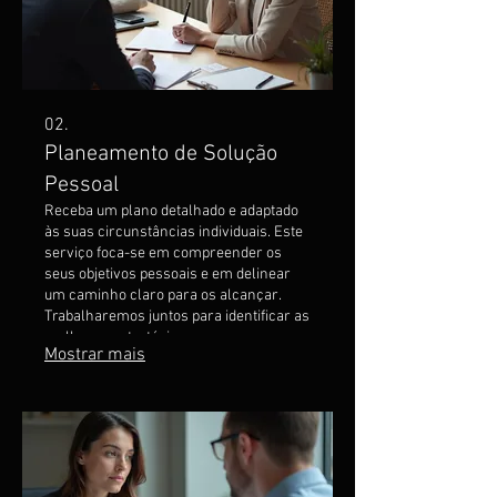
02.
Planeamento de Solução
Pessoal
Receba um plano detalhado e adaptado
às suas circunstâncias individuais. Este
serviço foca-se em compreender os
seus objetivos pessoais e em delinear
um caminho claro para os alcançar.
Trabalharemos juntos para identificar as
melhores estratégias e recursos
Mostrar mais
necessários para o seu sucesso.
Obtenha um roteiro personalizado que o
guiará em cada passo.