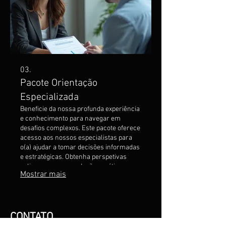
03.
Pacote Orientação
Especializada
Beneficie da nossa profunda experiência
e conhecimento para navegar em
desafios complexos. Este pacote oferece
acesso aos nossos especialistas para
o(a) ajudar a tomar decisões informadas
e estratégicas. Obtenha perspetivas
valiosas e recomendações práticas
Mostrar mais
adaptadas à sua situação. Assegure-se
de que está no caminho certo com o
apoio de quem entende do assunto.
CONTATO