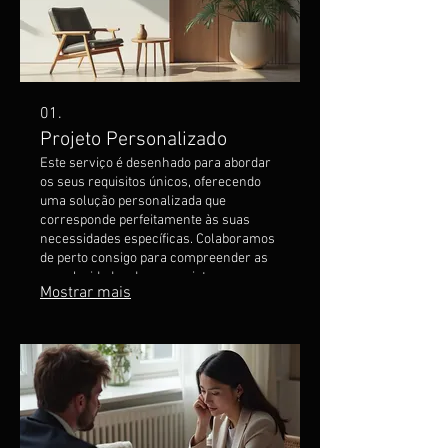
01.
Projeto Personalizado
Este serviço é desenhado para abordar
os seus requisitos únicos, oferecendo
uma solução personalizada que
corresponde perfeitamente às suas
necessidades específicas. Colaboramos
de perto consigo para compreender as
complexidades do seu projeto,
Mostrar mais
garantindo que todos os detalhes sejam
considerados. O resultado é um serviço
feito à medida, criado exclusivamente
para si, que entrega resultados ótimos.
Deixe-nos transformar a sua visão em
realidade com a nossa abordagem
personalizada.